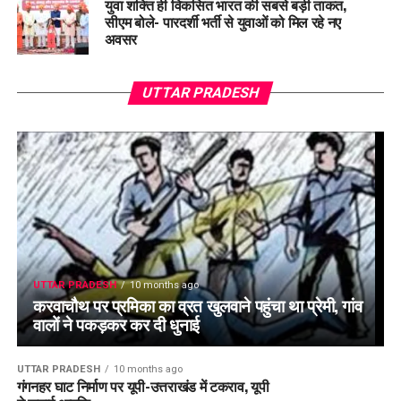
युवा शक्ति ही विकसित भारत की सबसे बड़ी ताकत,
सीएम बोले- पारदर्शी भर्ती से युवाओं को मिल रहे नए
अवसर
UTTAR PRADESH
8 months ago
यमुना एक्सप्रेसवे पर दर्दनाक हादसा, बसों और गाड़ियों की
टक्कर के बाद जिंदा जले 13 लोग
UTTAR PRADESH
UTTAR PRADESH
10 months ago
करवाचौथ पर प्रमिका का व्रत खुलवाने पहुंचा था प्रेमी, गांव
वालों ने पकड़कर कर दी धुनाई
UTTAR PRADESH
10 months ago
गंगनहर घाट निर्माण पर यूपी-उत्तराखंड में टकराव, यूपी