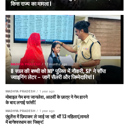
किस राज्य का मामला l
MADHYA PRADESH
11 months ago
8 साल की बच्ची को MP पुलिस में नौकरी, SP ने सौंपा
ज्वाइनिंग लेटर – जानें सैलरी और जिम्मेदारियां l
MADHYA PRADESH
1 year ago
मोबाइल गेम बना जानलेवा, आठवीं के छात्र ने गेम हारने
के बाद लगाई फांसी!
MADHYA PRADESH
1 year ago
एंबुलेंस में छिपाकर ले जाई जा रही थीं 13 महिलाएं,मामले
में बागेश्वरधाम का जिक्र!