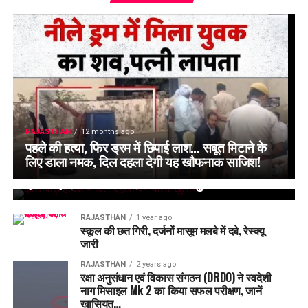
RAJASTHAN
12 months ago
पहले की हत्या, फिर ड्रम में छिपाई लाश… सबूत मिटाने के
लिए डाला नमक, दिल दहला देगी यह खौफनाक साजिश!
RAJASTHAN
1 year ago
झालावाड़ हादसे में दिल दहला देने वाला खुलासा!
RAJASTHAN
1 year ago
स्कूल की छत गिरी, दर्जनों मासूम मलबे में दबे, रेस्क्यू
जारी
RAJASTHAN
2 years ago
रक्षा अनुसंधान एवं विकास संगठन (DRDO) ने स्वदेशी
नाग मिसाइल Mk 2 का किया सफल परीक्षण, जानें
खासियत…