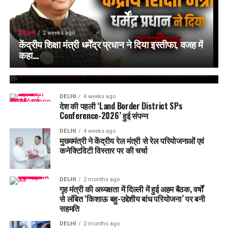
DELHI
2 weeks ago
केंद्रीय शिक्षा मंत्री धर्मेंद्र प्रधान ने दिया इस्तीफा, वजह में
DELHI
2 weeks ago
कहा…
चर्चाओं में दिल्ली पहुंचा उत्तराखंड पुलिस का सस्पेंड सिपाही,
जानें क्यों किया गया था निलंबित ?
DELHI
4 weeks ago
देश की पहली ‘Land Border District SPs
Conference-2026’ हुई संपन्न
DELHI
4 weeks ago
मुख्यमंत्री ने केंद्रीय रेल मंत्री से रेल परियोजनाओं एवं
कनेक्टिविटी विस्तार पर की चर्चा
DELHI
2 months ago
गृह मंत्री की अध्यक्षता में दिल्ली में हुई अहम बैठक, वर्षों
से लंबित ‘किशाऊ बहु-उद्देशीय बांध परियोजना’ पर बनी
सहमति
DELHI
2 months ago