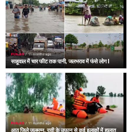
PUNJAB
11 months ago
साहूवाल में चार फीट तक पानी, जलभराव में फंसे लोग l
PUNJAB
11 months ago
आठ जिले जलमग्न, रावी के उफान से कई इलाकों में हालात