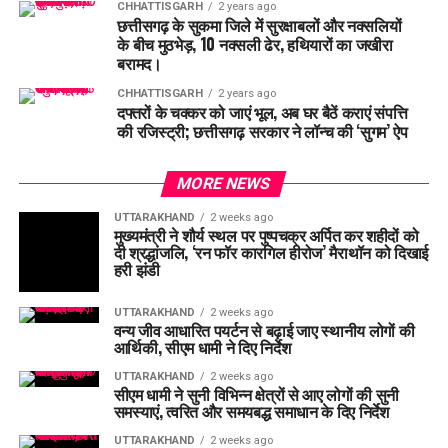
CHHATTISGARH
2 years ago
छत्तीसगढ़ के सुकमा जिले में सुरक्षाबलों और नक्सलियों
के बीच मुठभेड़, 10 नक्सली ढेर, हथियारों का जखीरा
बरामद।
CHHATTISGARH
2 years ago
दफ्तरों के चक्कर को जाएं भूल, अब घर बैठें कराएं संपत्ति
की रजिस्ट्री; छत्तीसगढ़ सरकार ने लॉन्च की ‘सुगम’ ऐप
MORE NEWS
UTTARAKHAND
2 weeks ago
मुख्यमंत्री ने शौर्य स्थल पर पुष्पचक्र अर्पित कर शहीदों को
दी श्रद्धांजलि, ‘रन फॉर कारगिल हीरोज’ मैराथॉन को दिखाई
हरी झंडी
UTTARAKHAND
2 weeks ago
वन्य जीव आधारित पयर्टन से बढ़ाई जाए स्थानीय लोगों की
आर्थिकी, सीएम धामी ने दिए निर्देश
UTTARAKHAND
2 weeks ago
सीएम धामी ने सुनी विभिन्न क्षेत्रों से आए लोगों की सुनी
समस्याएं, त्वरित और समयबद्ध समाधान के दिए निर्देश
UTTARAKHAND
2 weeks ago
बेरीनाग में थाना दिवस में उठी बाजार की जाम समस्या,