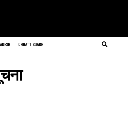
ADESH
CHHATTISGARH
ूचना