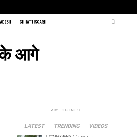
ADESH
CHHATTISGARH
 के आगे
ADVERTISEMENT
LATEST
TRENDING
VIDEOS
UTTARAKHAND
4 days ago