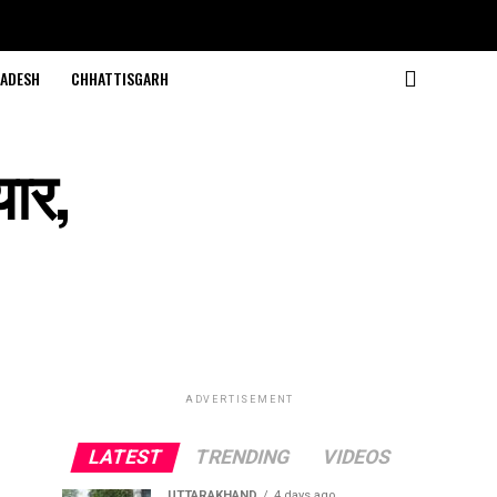
ADESH
CHHATTISGARH
यार,
ADVERTISEMENT
LATEST
TRENDING
VIDEOS
UTTARAKHAND
4 days ago