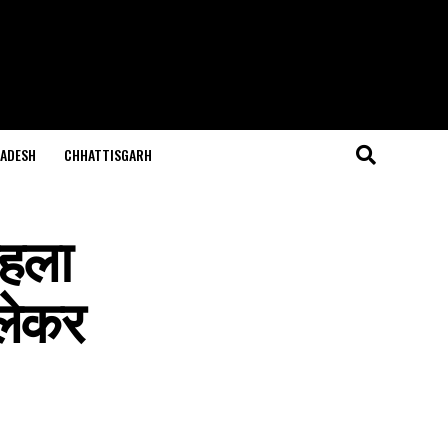
ADESH
CHHATTISGARH
पहला
 लेकर