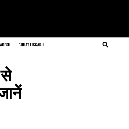
ADESH
CHHATTISGARH
 से
ानें